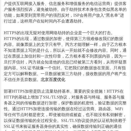
户提供互联网接入服务、信息服务和增值服务的电信运营商）提供客
户服务强烈投诉，避免被劫持。由于劫持技术本身包含类似黑名单的
功能，如果受到宽带用户的强烈反对，ISP会将用户放入“黑名单”进
行过滤，这样用户在短时间内不会遭遇劫持。
HTTPS的出现无疑对使用网络劫持的企业是一个巨大的打击。
HTTPS的出现，通过数据的加密，使得第三方很难修改我们的数据
内容。就像票据上的文字只有甲、丙方才能理解一样，由于乙方根本
不知道票据上写的是什么，所以从一开始就不会修改内容。同时，通
过在票据上加信封和一次性印章，乙方根本看不到票据内容，因为一
旦打开信封，丙方就会知道他的信息已经被第三方看到，从而怀疑票
据内容。SSL证书就像一个信封。它把我们的数据放在里面。只有指
定方可以解释数据。一旦数据被第三方劫持，接收数据的用户将产生
不信任并丢弃数据。
北京百度优化
部署HTTPS加密是防止流量劫持基本、重要的安全措施！HTTPS在
HTTP的基础上增加了SSL/TLS协议，对服务器与终端、服务器与服
务器之间的传输数据进行加密，保护数据的机密性，验证数据的完整
性。通过HTTPS加密连接传输的数据在经过运营商、路由器、WiFi
等任何节点时都是密文，即使被劫持或被盗，也不能没有私钥解密，
以保证数据传输的全过程安全。SSL/TLS协议提供的认证机制依赖于
SSL证书来验证服务器身份的真实性，确保数据传输到正确的通信