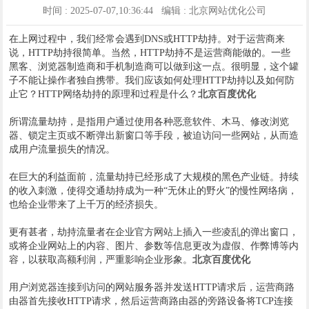
时间 : 2025-07-07,10:36:44 编辑 : 北京网站优化公司
在上网过程中，我们经常会遇到DNS或HTTP劫持。对于运营商来
说，HTTP劫持很简单。当然，HTTP劫持不是运营商能做的。一些
黑客、浏览器制造商和手机制造商可以做到这一点。很明显，这个罐
子不能让操作者独自携带。我们应该如何处理HTTP劫持以及如何防
止它？HTTP网络劫持的原理和过程是什么？
北京百度优化
所谓流量劫持，是指用户通过使用各种恶意软件、木马、修改浏览
器、锁定主页或不断弹出新窗口等手段，被迫访问一些网站，从而造
成用户流量损失的情况。
在巨大的利益面前，流量劫持已经形成了大规模的黑色产业链。持续
的收入刺激，使得交通劫持成为一种“无休止的野火”的慢性网络病，
也给企业带来了上千万的经济损失。
更有甚者，劫持流量者在企业官方网站上插入一些凌乱的弹出窗口，
或将企业网站上的内容、图片、参数等信息更改为虚假、作弊博等内
容，以获取高额利润，严重影响企业形象。
北京百度优化
用户浏览器连接到访问的网站服务器并发送HTTP请求后，运营商路
由器首先接收HTTP请求，然后运营商路由器的旁路设备将TCP连接