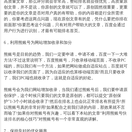
高质量文章，那么评分就会非常高，整站排名就会很优先，高质量原
创文章，并不是说，你原创的文章就可以了，原创固然很重要，更重
要的是你的文章是否对用户真的有帮助，你的内容都是行业所需求
的，你要考虑这两点问题，现在原创文章有的是，凭什么要把你排在
前面那?你要思考这个问题，只有对用户帮助大的文章，百度会通过
用户行为进行识别，才最有可能排名首页。
6，利用熊账号为网站增加收录和加分
熊账号是目前的趋势，我们一定要申请，申请不难，百度一下一大堆
方法!不过这里说明下，百度熊账号，只收录移动端页面，不收录PC
端的，所以我们有一个方法，如果把网站做成自适应站点，百度就可
以收录我们的页面了，因为自适应的也算移动端页面!而且只要收录
了，我们PC端也就收录了，这就是自适应的好处。
熊账号会为我们网站增加收录，当我们通过熊账号后，我们要申请原
创保护，这个时候只要我们的文章是原创的，都可以提交“原创保
护”1-3个小时就会收录了!然后在排名上也会比正常排名有所提升!所
以熊账号真的非常好用!如果配合之前我们讲的内容，那效果就不言
而喻了!如果你对熊账号有兴趣，可以看下本站的文章“利用熊账号
快
速排名
的核心技巧”对熊账号有一个非常直观的讲解。
7，保持良好的优化频率