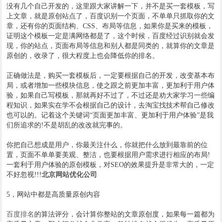
没有几个自己开发的，这里跟大家讲解一下，并不是买一套模板，写
上文章，就是原创站点了，百度识别一个页面，不单单只抓取你的文
章，还有你的页面结构、CSS、布局等信息，如果你是买来的模板，
证明这个模板一定是满网络都是了，这个时候，百度经过识别就会发
现，你的站点，页面布局等信息和别人都是同类的，就算你的文章是
原创的，收录了，很大程度上也会降低你的排名。
正确做法是，购买一套模板后，一定要根据自己的开发，改变基本布
局，或者增加一些模块信息，使之跟之前更加丰富，更加利于用户体
验，如果自己写模板，那就再好不过了，不过还是劝大家学习一些编
程知识，如果实在学不会根据自己的设计，去淘宝找技术帮自己修改
也可以的。记着这个关键词“页面更加丰富、更加利于用户体验”是我
们所追求的!不是胡乱的改改就完事的。
你把自己想成是用户，你最关注什么，你就把什么放到最靠前的位
置，页面不单单要美观、整洁，也要根据用户需求进行相应的布局!
一套利于用户体验的原创模板，对SEO的效果提升是非常大的，一定
不好忽视!!!
北京网站优化公司
5，网站中都是高质量原创内容
百度排名
的算法评分，会计算你整站的文章原创度，如果每一篇都为