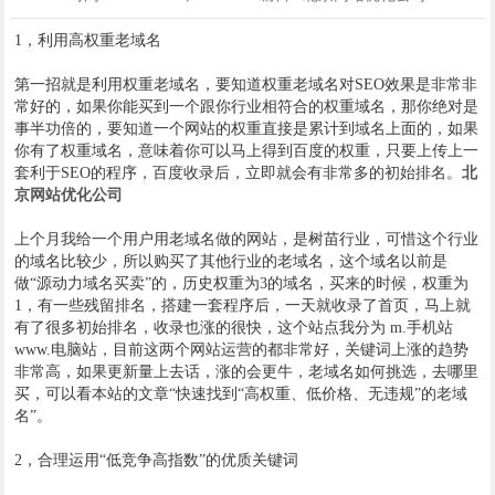
1，利用高权重老域名
第一招就是利用权重老域名，要知道权重老域名对SEO效果是非常非
常好的，如果你能买到一个跟你行业相符合的权重域名，那你绝对是
事半功倍的，要知道一个网站的权重直接是累计到域名上面的，如果
你有了权重域名，意味着你可以马上得到百度的权重，只要上传上一
套利于SEO的程序，百度收录后，立即就会有非常多的初始排名。
北
京网站优化公司
上个月我给一个用户用老域名做的网站，是树苗行业，可惜这个行业
的域名比较少，所以购买了其他行业的老域名，这个域名以前是
做“源动力域名买卖”的，历史权重为3的域名，买来的时候，权重为
1，有一些残留排名，搭建一套程序后，一天就收录了首页，马上就
有了很多初始排名，收录也涨的很快，这个站点我分为 m.手机站
www.电脑站，目前这两个网站运营的都非常好，关键词上涨的趋势
非常高，如果更新量上去话，涨的会更牛，老域名如何挑选，去哪里
买，可以看本站的文章“快速找到“高权重、低价格、无违规”的老域
名”。
2，合理运用“低竞争高指数”的优质关键词