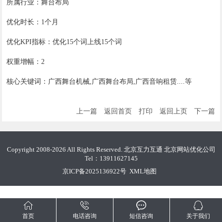
所属行业：舞台布局
优化时长：1个月
优化KPI指标：优化15个词上线15个词
权重增幅：2
核心关键词：广西舞台机械,广西舞台布局,广西音响租赁....等
上一篇
返回首页
打印
返回上页
下一篇
Copyright 2008-2026 All Rights Reserved. 北京互力互通
北京网站优化公司
Tel：13911627145
京ICP备2025136922号
XML地图




首页
电话咨询
短信咨询
关于我们