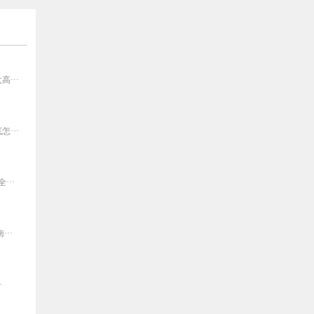
···
···
··
··
·