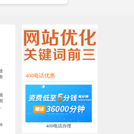
使
400电话优惠
用
能
因
，
外
400电话办理