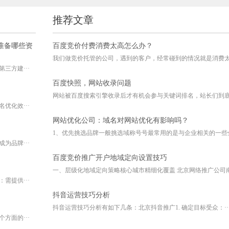
推荐文章
准备哪些资
百度竞价付费消费太高怎么办？
我们做竞价托管的公司，遇到的客户，经常碰到的情况就是消费太高
三方建···
百度快照，网站收录问题
网站被百度搜索引擎收录后才有机会参与关键词排名，站长们到底怎
优化效···
网站优化公司：域名对网站优化有影响吗？
1、优先挑选品牌一般挑选域称号号最常用的是与企业相关的一些全·
为品牌···
百度竞价推广开户地域定向设置技巧
一、层级化地域定向策略核心城市精细化覆盖 北京网络推广公司南·
需提供···
抖音运营技巧分析
抖音运营技巧分析有如下几条：北京抖音推广1. 确定目标受众：··
方面的···