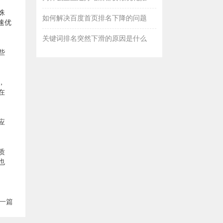
蛛
如何解决百度首页排名下降的问题
速优
关键词排名突然下滑的原因是什么
些
，
在
应
质
也
一篇